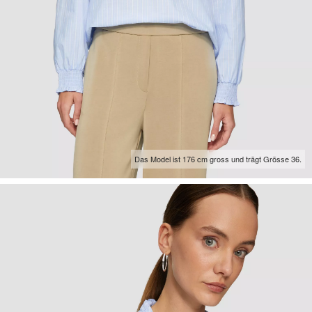
Das Model ist 176 cm gross und trägt Grösse 36.