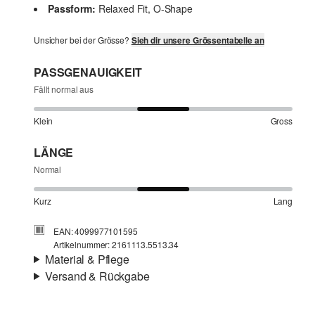
Passform:
Relaxed Fit, O-Shape
Unsicher bei der Grösse?
Sieh dir unsere Grössentabelle an
PASSGENAUIGKEIT
Fällt normal aus
Klein
Gross
LÄNGE
Normal
Kurz
Lang
EAN: 4099977101595
Artikelnummer: 2161113.5513.34
Material & Pflege
Versand & Rückgabe
Eigenschaft:
strukturiert, fließend, leicht
Versandinfortmationen
Material:
Viskosemix