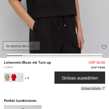
So stylst du den Look
Leinenmix-Bluse mit Turn-up
CHF 60.95
s.Oliver
CHF 79.90
Grösse auswählen
+ 4
Grössentabelle
Perfekt kombinieren