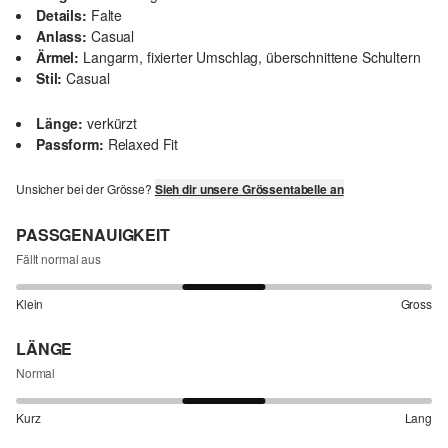
Details:
Falte
Anlass:
Casual
Ärmel:
Langarm, fixierter Umschlag, überschnittene Schultern
Stil:
Casual
Länge:
verkürzt
Passform:
Relaxed Fit
Unsicher bei der Grösse?
Sieh dir unsere Grössentabelle an
PASSGENAUIGKEIT
Fällt normal aus
Klein
Gross
LÄNGE
Normal
Kurz
Lang