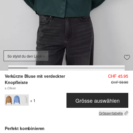
So stylst du den Look
Verkürzte Bluse mit verdeckter
CHF 45.95
Knopfleiste
CHF 59.90
s.Oliver
Grösse auswählen
+ 1
Grössentabelle
Perfekt kombinieren