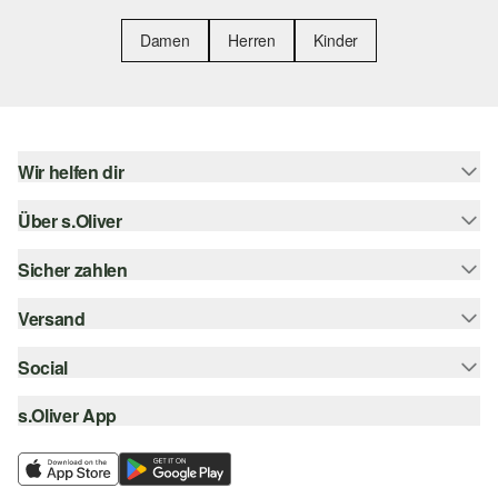
Damen
Herren
Kinder
Wir helfen dir
Über s.Oliver
Hilfe & FAQ
Größenberatung
Sicher zahlen
Newsletter
Rückgabe
s.Oliver Card
Versand
Rechnung
Top-Kategorien
s.Oliver Group
Kreditkarte
Social
Sendungsverfolgung
Career
PayPal
SwissPost
s.Oliver App
instagram
Wunschliste
TWINT
PickPost
facebook
Nachhaltigkeit
Klarna
My Post 24
pinterest