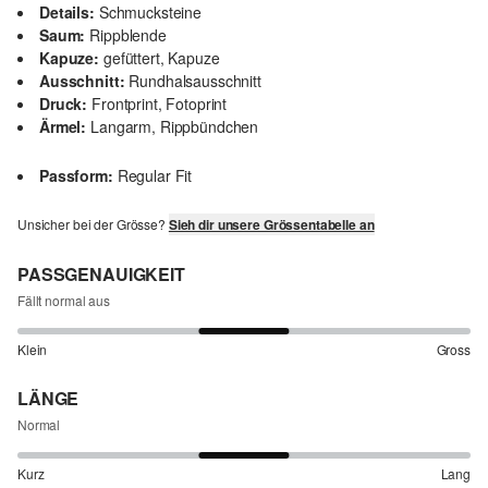
Details:
Schmucksteine
Saum:
Rippblende
Kapuze:
gefüttert, Kapuze
Ausschnitt:
Rundhalsausschnitt
Druck:
Frontprint, Fotoprint
Ärmel:
Langarm, Rippbündchen
Passform:
Regular Fit
Unsicher bei der Grösse?
Sieh dir unsere Grössentabelle an
PASSGENAUIGKEIT
Fällt normal aus
Klein
Gross
LÄNGE
Normal
Kurz
Lang