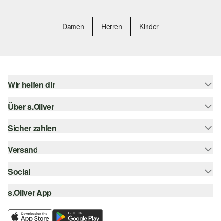
Damen
Herren
Kinder
Wir helfen dir
Über s.Oliver
Hilfe & FAQ
Größenberatung
Sicher zahlen
Newsletter
Rückgabe
s.Oliver Card
Versand
Rechnung
Top-Kategorien
s.Oliver Group
Kreditkarte
Social
Sendungsverfolgung
Career
PayPal
SwissPost
s.Oliver App
instagram
Wunschliste
TWINT
PickPost
facebook
Nachhaltigkeit
Klarna