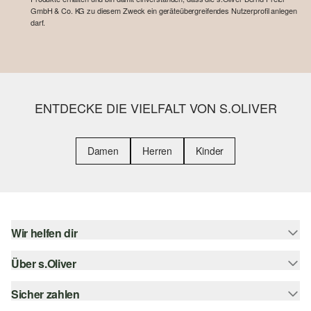
GmbH & Co. KG zu diesem Zweck ein geräteübergreifendes Nutzerprofil anlegen
darf.
ENTDECKE DIE VIELFALT VON S.OLIVER
Damen
Herren
Kinder
Wir helfen dir
Über s.Oliver
Hilfe & FAQ
Größenberatung
Sicher zahlen
Newsletter