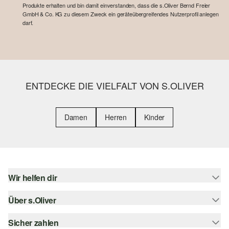
Produkte erhalten und bin damit einverstanden, dass die s.Oliver Bernd Freier
GmbH & Co. KG zu diesem Zweck ein geräteübergreifendes Nutzerprofil anlegen
darf.
ENTDECKE DIE VIELFALT VON S.OLIVER
Damen
Herren
Kinder
Wir helfen dir
Über s.Oliver
Hilfe & FAQ
Größenberatung
Sicher zahlen
Newsletter