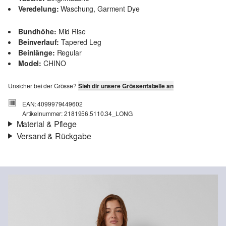
Veredelung:
Waschung, Garment Dye
Bundhöhe:
Mid Rise
Beinverlauf:
Tapered Leg
Beinlänge:
Regular
Model:
CHINO
Unsicher bei der Grösse?
Sieh dir unsere Grössentabelle an
EAN: 4099979449602
Artikelnummer: 2181956.5110.34_LONG
Material & Pflege
Versand & Rückgabe
Stoff:
Baumwollstretch
Versandinfortmationen
Material:
Baumwolle
Deine Bestellung wird innerhalb von 4–5 Werktagen per SwissPost
versendet. Für eine Standardlieferung betragen die Versandkosten
4,00 CHF
Rückgabe