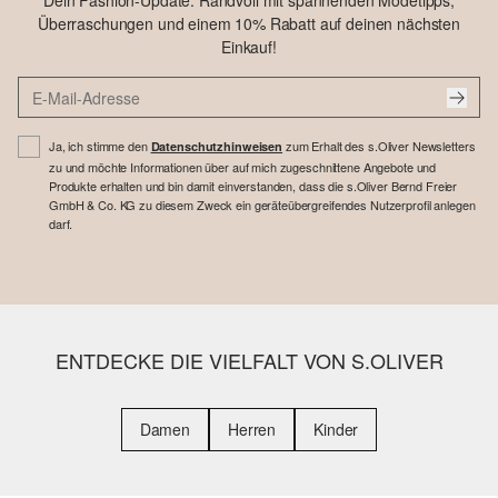
Dein Fashion-Update: Randvoll mit spannenden Modetipps,
Überraschungen und einem 10% Rabatt auf deinen nächsten
Einkauf!
Ja, ich stimme den
zum Erhalt des s.Oliver Newsletters
Datenschutzhinweisen
zu und möchte Informationen über auf mich zugeschnittene Angebote und
Produkte erhalten und bin damit einverstanden, dass die s.Oliver Bernd Freier
GmbH & Co. KG zu diesem Zweck ein geräteübergreifendes Nutzerprofil anlegen
darf.
ENTDECKE DIE VIELFALT VON S.OLIVER
Damen
Herren
Kinder