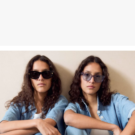
Naturfasern aus erneuerbaren Quellen. Ihre Rohstoffe sind
ressourcenschonend angebaut.
Verantwortungsvollere Viskose: Dieses Produkt enthält
verantwortungsvollere Viskose. Für die Produktion wird
ausschliesslich Holz aus zertifizierter Forstwirtschaft verwendet. Im
Herstellungsprozess werden sowohl der Wasserverbrauch als
auch die Treibhausgasemissionen im Vergleich zu anderen nicht
zertifizierten Naturfasern stark reduziert.