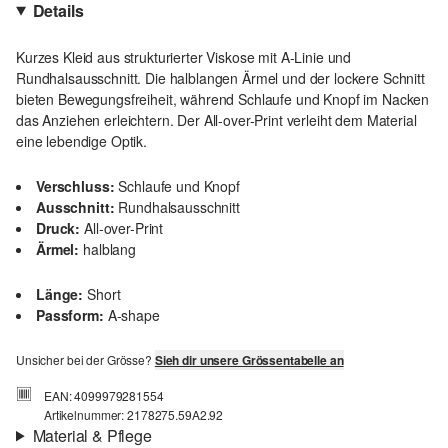
Details
Kurzes Kleid aus strukturierter Viskose mit A-Linie und
Rundhalsausschnitt. Die halblangen Ärmel und der lockere Schnitt
bieten Bewegungsfreiheit, während Schlaufe und Knopf im Nacken
das Anziehen erleichtern. Der All-over-Print verleiht dem Material
eine lebendige Optik.
Verschluss:
Schlaufe und Knopf
Ausschnitt:
Rundhalsausschnitt
Druck:
All-over-Print
Ärmel:
halblang
Länge:
Short
Passform:
A-shape
Unsicher bei der Grösse?
Sieh dir unsere Grössentabelle an
EAN: 4099979281554
Artikelnummer: 2178275.59A2.92
Material & Pflege