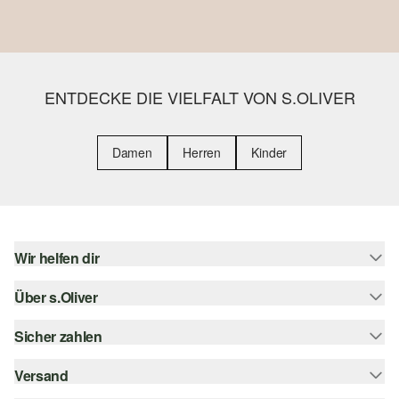
ENTDECKE DIE VIELFALT VON S.OLIVER
Damen
Herren
Kinder
Wir helfen dir
Über s.Oliver
Hilfe & FAQ
Größenberatung
Sicher zahlen
Newsletter
Rückgabe
s.Oliver Card
Versand
Rechnung
Top-Kategorien
s.Oliver Group