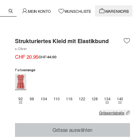
MEIN KONTO
WUNSCHLISTE
WARENKORB
Strukturiertes Kleid mit Elastikbund
s.Oliver
CHF 20.95
CHF 44.90
Farbe
orange
92
98
104
110
116
122
128
134
140
THIS SIZE IS CURRENTLY OUT OF STOCK
THIS SIZE IS CU
THIS SIZE
Grössentabelle
Grösse auswählen