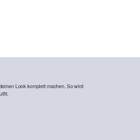
 deinen Look komplett machen. So wird
fit.