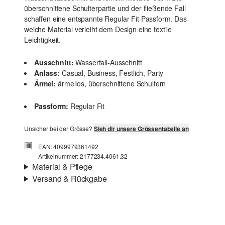
überschnittene Schulterpartie und der fließende Fall
schaffen eine entspannte Regular Fit Passform. Das
weiche Material verleiht dem Design eine textile
Leichtigkeit.
Ausschnitt:
Wasserfall-Ausschnitt
Anlass:
Casual, Business, Festlich, Party
Ärmel:
ärmellos, überschnittene Schultern
Passform:
Regular Fit
Unsicher bei der Grösse?
Sieh dir unsere Grössentabelle an
EAN: 4099979361492
Artikelnummer: 2177234.4061.32
Material & Pflege
Versand & Rückgabe
Stoff:
Feinstrick
Versandinfortmationen
Eigenschaft:
weich, leicht
Material:
Viskosemix, Metallic-Garn
Deine Bestellung wird innerhalb von 4–5 Werktagen per