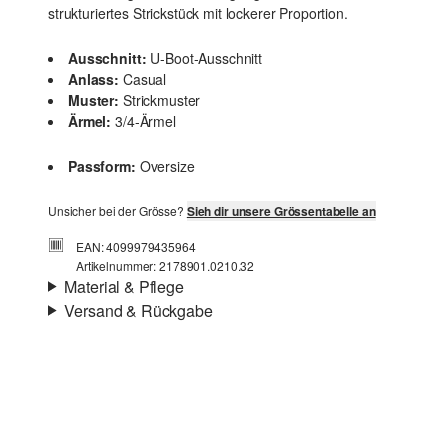
strukturiertes Strickstück mit lockerer Proportion.
Ausschnitt:
U-Boot-Ausschnitt
Anlass:
Casual
Muster:
Strickmuster
Ärmel:
3/4-Ärmel
Passform:
Oversize
Unsicher bei der Grösse?
Sieh dir unsere Grössentabelle an
EAN: 4099979435964
Artikelnummer: 2178901.0210.32
Material & Pflege
Versand & Rückgabe
Eigenschaft:
hochwertig
Versandinfortmationen
Deine Bestellung wird innerhalb von 4–5 Werktagen per
SwissPost versendet. Für eine Standardlieferung betragen
die Versandkosten 4,00 CHF