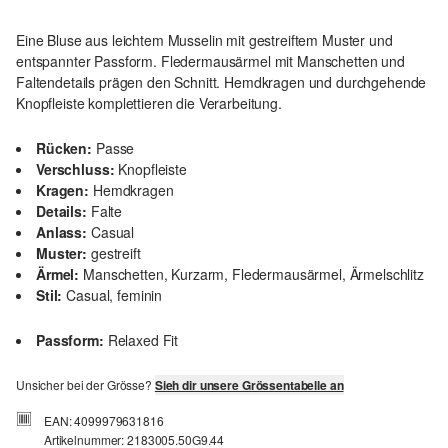
Eine Bluse aus leichtem Musselin mit gestreiftem Muster und
entspannter Passform. Fledermausärmel mit Manschetten und
Faltendetails prägen den Schnitt. Hemdkragen und durchgehende
Knopfleiste komplettieren die Verarbeitung.
Rücken:
Passe
Verschluss:
Knopfleiste
Kragen:
Hemdkragen
Details:
Falte
Anlass:
Casual
Muster:
gestreift
Ärmel:
Manschetten, Kurzarm, Fledermausärmel, Ärmelschlitz
Stil:
Casual, feminin
Passform:
Relaxed Fit
Unsicher bei der Grösse?
Sieh dir unsere Grössentabelle an
EAN: 4099979631816
Artikelnummer: 2183005.50G9.44