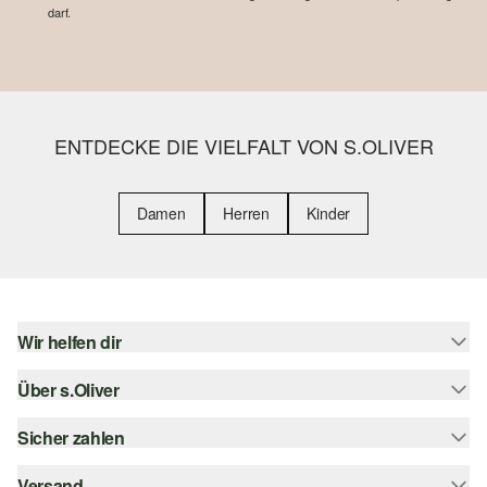
darf.
ENTDECKE DIE VIELFALT VON S.OLIVER
Damen
Herren
Kinder
Wir helfen dir
Über s.Oliver
Hilfe & FAQ
Größenberatung
Sicher zahlen
Newsletter
Rückgabe
s.Oliver Card
Versand
Rechnung