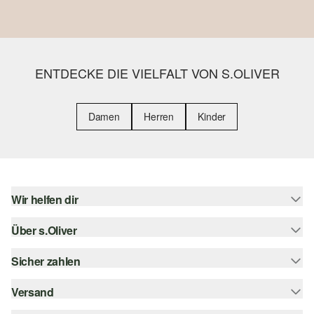
ENTDECKE DIE VIELFALT VON S.OLIVER
Damen
Herren
Kinder
Wir helfen dir
Über s.Oliver
Hilfe & FAQ
Größenberatung
Sicher zahlen
Newsletter
Rückgabe
s.Oliver Card
Versand
Rechnung
Top-Kategorien
s.Oliver Group