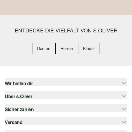
ENTDECKE DIE VIELFALT VON S.OLIVER
Damen
Herren
Kinder
Wir helfen dir
Über s.Oliver
Hilfe & FAQ
Größenberatung
Sicher zahlen
Newsletter
Rückgabe
s.Oliver Card
Versand
Rechnung
Top-Kategorien
s.Oliver Group