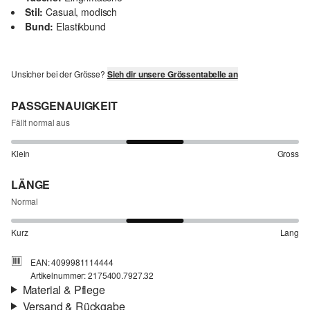
Stil:
Casual, modisch
Bund:
Elastikbund
Unsicher bei der Grösse?
Sieh dir unsere Grössentabelle an
PASSGENAUIGKEIT
Fällt normal aus
Klein
Gross
LÄNGE
Normal
Kurz
Lang
EAN: 4099981114444
Artikelnummer: 2175400.7927.32
Material & Pflege
Versand & Rückgabe