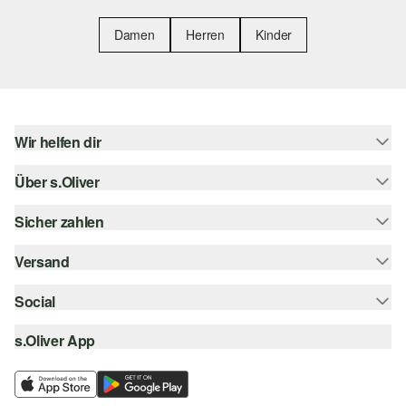
Damen
Herren
Kinder
Wir helfen dir
Über s.Oliver
Hilfe & FAQ
Größenberatung
Sicher zahlen
Newsletter
Rückgabe
s.Oliver Card
Versand
Rechnung
Top-Kategorien
s.Oliver Group
Kreditkarte
Social
Sendungsverfolgung
Career
PayPal
SwissPost
s.Oliver App
instagram
Wunschliste
TWINT
PickPost
facebook
Nachhaltigkeit
Klarna
My Post 24
pinterest