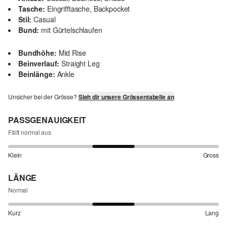
Tasche:
Eingrifftasche, Backpocket
Stil:
Casual
Bund:
mit Gürtelschlaufen
Bundhöhe:
Mid Rise
Beinverlauf:
Straight Leg
Beinlänge:
Ankle
Unsicher bei der Grösse?
Sieh dir unsere Grössentabelle an
PASSGENAUIGKEIT
Fällt normal aus
Klein
Gross
LÄNGE
Normal
Kurz
Lang