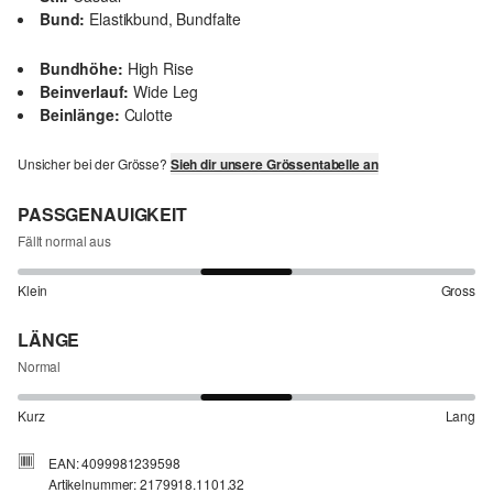
Bund:
Elastikbund, Bundfalte
Bundhöhe:
High Rise
Beinverlauf:
Wide Leg
Beinlänge:
Culotte
Unsicher bei der Grösse?
Sieh dir unsere Grössentabelle an
PASSGENAUIGKEIT
Fällt normal aus
Klein
Gross
LÄNGE
Normal
Kurz
Lang
EAN: 4099981239598
Artikelnummer: 2179918.1101.32