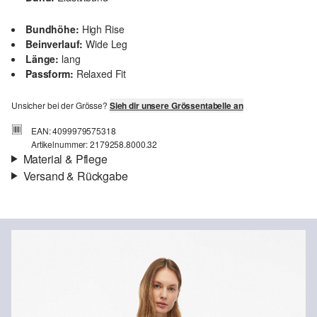
Bundhöhe:
High Rise
Beinverlauf:
Wide Leg
Länge:
lang
Passform:
Relaxed Fit
Unsicher bei der Grösse?
Sieh dir unsere Grössentabelle an
EAN: 4099979575318
Artikelnummer: 2179258.8000.32
Material & Pflege
Versand & Rückgabe
Stoff:
Häkelspitze
Versandinfortmationen
Eigenschaft:
luftig
Futter:
Jerseyfutter
Deine Bestellung wird innerhalb von 4–5 Werktagen per SwissPost
Material:
Polyester-Mix
versendet. Für eine Standardlieferung betragen die Versandkosten
4,00 CHF
Rückgabe