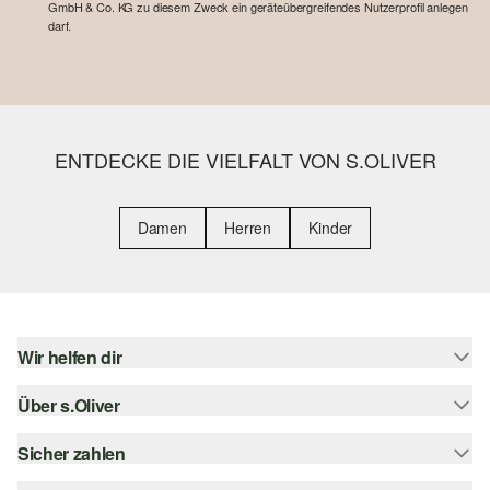
GmbH & Co. KG zu diesem Zweck ein geräteübergreifendes Nutzerprofil anlegen
darf.
ENTDECKE DIE VIELFALT VON S.OLIVER
Damen
Herren
Kinder
Wir helfen dir
Über s.Oliver
Hilfe & FAQ
Größenberatung
Sicher zahlen
Newsletter
Rückgabe