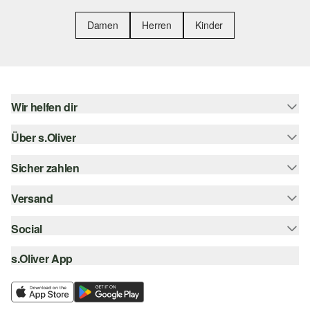
Damen
Herren
Kinder
Wir helfen dir
Über s.Oliver
Hilfe & FAQ
Größenberatung
Sicher zahlen
Newsletter
Rückgabe
s.Oliver Card
Versand
Rechnung
Top-Kategorien
s.Oliver Group
Kreditkarte
Social
Sendungsverfolgung
Career
PayPal
SwissPost
s.Oliver App
instagram
Wunschliste
TWINT
PickPost
facebook
Nachhaltigkeit
Klarna
My Post 24
pinterest