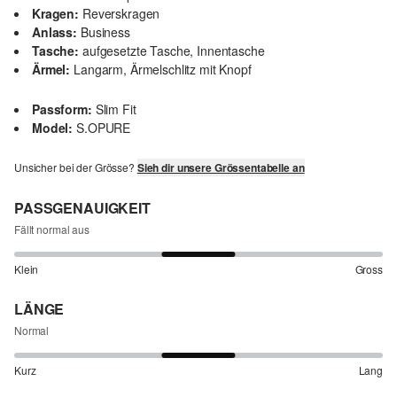
Kragen:
Reverskragen
Anlass:
Business
Tasche:
aufgesetzte Tasche, Innentasche
Ärmel:
Langarm, Ärmelschlitz mit Knopf
Passform:
Slim Fit
Model:
S.OPURE
Unsicher bei der Grösse?
Sieh dir unsere Grössentabelle an
PASSGENAUIGKEIT
Fällt normal aus
Klein
Gross
LÄNGE
Normal
Kurz
Lang