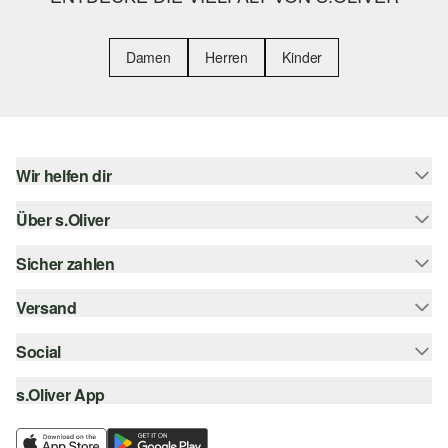
Damen
Herren
Kinder
Wir helfen dir
Über s.Oliver
Hilfe & FAQ
Größenberatung
Sicher zahlen
Newsletter
Rückgabe
s.Oliver Card
Versand
Rechnung
Top-Kategorien
s.Oliver Group
Kreditkarte
Social
Sendungsverfolgung
Career
PayPal
SwissPost
s.Oliver App
instagram
Wunschliste
TWINT
PickPost
facebook
Nachhaltigkeit
Klarna