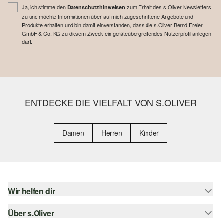
Ja, ich stimme den
zum Erhalt des s.Oliver Newsletters
Datenschutzhinweisen
zu und möchte Informationen über auf mich zugeschnittene Angebote und
Produkte erhalten und bin damit einverstanden, dass die s.Oliver Bernd Freier
GmbH & Co. KG zu diesem Zweck ein geräteübergreifendes Nutzerprofil anlegen
darf.
ENTDECKE DIE VIELFALT VON S.OLIVER
Damen
Herren
Kinder
Wir helfen dir
Über s.Oliver
Hilfe & FAQ