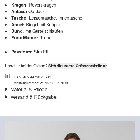
Kragen:
Reverskragen
Anlass:
Outdoor
Tasche:
Leistentasche, Innentasche
Ärmel:
Riegel mit Knöpfen
Bund:
mit Gürtelschlaufen
Form Mantel:
Trench
Passform:
Slim Fit
Unsicher bei der Grösse?
Sieh dir unsere Grössentabelle an
EAN: 4099979073531
Artikelnummer: 2173526.8170.32
Material & Pflege
Versand & Rückgabe
Stoff:
Webware
Versandinfortmationen
Futter:
Webware
Deine Bestellung wird innerhalb von 4–5 Werktagen per SwissPost
versendet. Für eine Standardlieferung betragen die Versandkosten
4,00 CHF