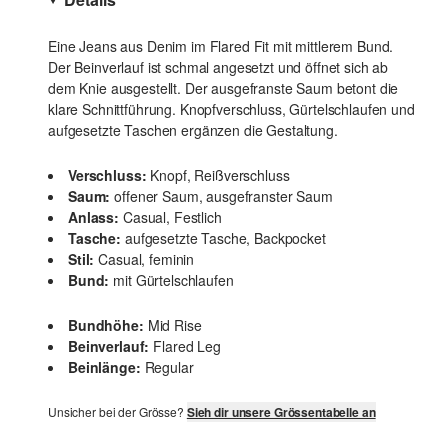
Eine Jeans aus Denim im Flared Fit mit mittlerem Bund.
Der Beinverlauf ist schmal angesetzt und öffnet sich ab
dem Knie ausgestellt. Der ausgefranste Saum betont die
klare Schnittführung. Knopfverschluss, Gürtelschlaufen und
aufgesetzte Taschen ergänzen die Gestaltung.
Verschluss:
Knopf, Reißverschluss
Saum:
offener Saum, ausgefranster Saum
Anlass:
Casual, Festlich
Tasche:
aufgesetzte Tasche, Backpocket
Stil:
Casual, feminin
Bund:
mit Gürtelschlaufen
Bundhöhe:
Mid Rise
Beinverlauf:
Flared Leg
Beinlänge:
Regular
Unsicher bei der Grösse?
Sieh dir unsere Grössentabelle an