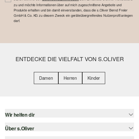
zu und möchte Informationen über auf mich zugeschnittene Angebote und
Produkte erhalten und bin damit einverstanden, dass die s.Oliver Bernd Freier
GmbH & Co. KG zu diesem Zweck ein geräteübergreifendes Nutzerprofil anlegen
darf.
ENTDECKE DIE VIELFALT VON S.OLIVER
Damen
Herren
Kinder
Wir helfen dir
Über s.Oliver
Hilfe & FAQ
Größenberatung