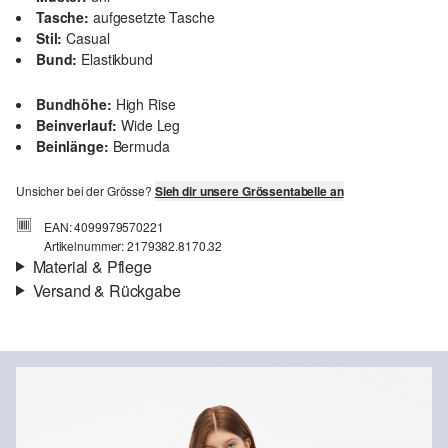
Tasche:
aufgesetzte Tasche
Stil:
Casual
Bund:
Elastikbund
Bundhöhe:
High Rise
Beinverlauf:
Wide Leg
Beinlänge:
Bermuda
Unsicher bei der Grösse?
Sieh dir unsere Grössentabelle an
EAN: 4099979570221
Artikelnummer: 2179382.8170.32
Material & Pflege
Versand & Rückgabe
Stoff:
Popeline
Versandinfortmationen
Eigenschaft:
leicht
Material:
Baumwollmix
Deine Bestellung wird innerhalb von 4–5 Werktagen per SwissPost
versendet. Für eine Standardlieferung betragen die Versandkosten
4,00 CHF