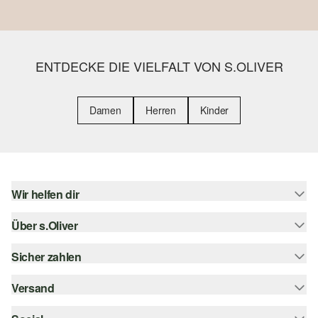
ENTDECKE DIE VIELFALT VON S.OLIVER
Damen
Herren
Kinder
Wir helfen dir
Über s.Oliver
Hilfe & FAQ
Größenberatung
Sicher zahlen
Newsletter
Rückgabe
s.Oliver Card
Versand
Rechnung
Top-Kategorien
s.Oliver Group
Kreditkarte