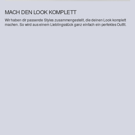
MACH DEN LOOK KOMPLETT
Wir haben dir passende Styles zusammengestellt, die deinen Look komplett
machen. So wird aus einem Lieblingsstück ganz einfach ein perfektes Outfit.
s.O PURE: Anzugsakko mit feiner Webstruktur
CHF 259.00