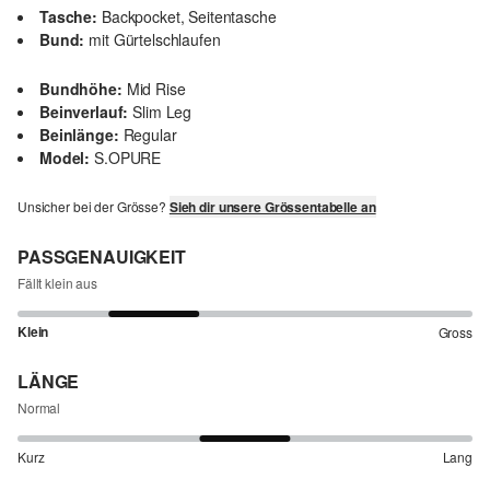
Tasche:
Backpocket, Seitentasche
Bund:
mit Gürtelschlaufen
Bundhöhe:
Mid Rise
Beinverlauf:
Slim Leg
Beinlänge:
Regular
Model:
S.OPURE
Unsicher bei der Grösse?
Sieh dir unsere Grössentabelle an
PASSGENAUIGKEIT
Fällt klein aus
Klein
Gross
LÄNGE
Normal
Kurz
Lang