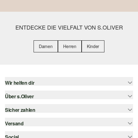
ENTDECKE DIE VIELFALT VON S.OLIVER
Damen
Herren
Kinder
Wir helfen dir
Über s.Oliver
Hilfe & FAQ
Größenberatung
Sicher zahlen
Newsletter
Rückgabe
s.Oliver Card
Versand
Rechnung
Top-Kategorien
s.Oliver Group
Kreditkarte
Social
Sendungsverfolgung