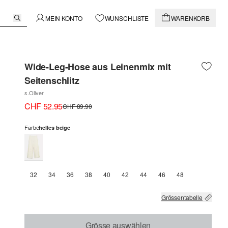
MEIN KONTO
WUNSCHLISTE
WARENKORB
Wide-Leg-Hose aus Leinenmix mit
Seitenschlitz
s.Oliver
CHF 52.95
CHF 89.90
Farbe
helles beige
32
34
36
38
40
42
44
46
48
Grössentabelle
Grösse auswählen