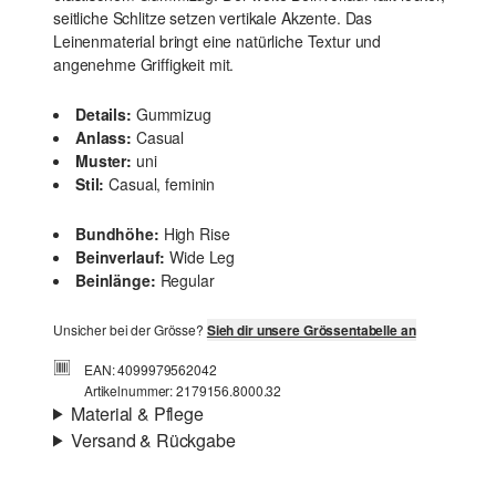
seitliche Schlitze setzen vertikale Akzente. Das
Leinenmaterial bringt eine natürliche Textur und
angenehme Griffigkeit mit.
Details:
Gummizug
Anlass:
Casual
Muster:
uni
Stil:
Casual, feminin
Bundhöhe:
High Rise
Beinverlauf:
Wide Leg
Beinlänge:
Regular
Unsicher bei der Grösse?
Sieh dir unsere Grössentabelle an
EAN: 4099979562042
Artikelnummer: 2179156.8000.32
Material & Pflege
Versand & Rückgabe
Material:
Leinenmix
Versandinfortmationen