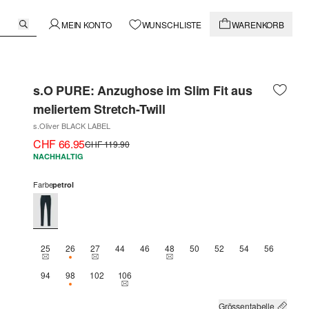
MEIN KONTO
WUNSCHLISTE
WARENKORB
s.O PURE: Anzughose im Slim Fit aus
meliertem Stretch-Twill
s.Oliver BLACK LABEL
CHF 66.95
CHF 119.90
NACHHALTIG
Farbe
petrol
25
26
27
44
46
48
50
52
54
56
THIS SIZE IS CURRENTLY OUT OF STOCK
NUR 1 VERFÜGBAR
THIS SIZE IS CURRENTLY OUT OF STOCK
THIS SIZE IS CURRENTLY OUT OF 
94
98
102
106
NUR 1 VERFÜGBAR
THIS SIZE IS CURRENTLY OUT OF STOCK
Grössentabelle