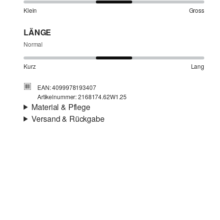
Klein
Gross
LÄNGE
Normal
Kurz
Lang
EAN: 4099978193407
Artikelnummer: 2168174.62W1.25
Material & Pflege
Versand & Rückgabe
Stoff:
Webware, Twill
Versandinfortmationen
Eigenschaft:
leicht elastisch
Futter:
teilweise gefüttert
Deine Bestellung wird innerhalb von 4–5 Werktagen per
Material:
Viskosemix, Polyester-Mix
SwissPost versendet. Für eine Standardlieferung betragen
die Versandkosten 4,00 CHF
Rückgabe