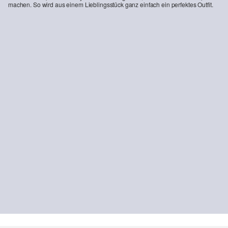
machen. So wird aus einem Lieblingsstück ganz einfach ein perfektes Outfit.
-16%
-28%
Jeans Suri / Wide Fit / Mid Rise / mit Gürtel
Slim Fit Jerseyshirt mit Stehkragen
CHF 83.95
CHF 99.90
CHF 24.95
CHF 34.90
NACHHALTIG