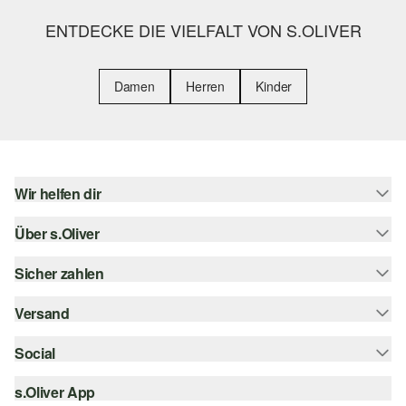
ENTDECKE DIE VIELFALT VON S.OLIVER
Damen
Herren
Kinder
Wir helfen dir
Über s.Oliver
Hilfe & FAQ
Größenberatung
Sicher zahlen
Newsletter
Rückgabe
s.Oliver Card
Versand
Rechnung
Top-Kategorien
s.Oliver Group
Kreditkarte
Social
Sendungsverfolgung
Career
PayPal
SwissPost
s.Oliver App
instagram
Wunschliste