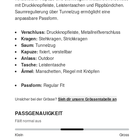
mit Druckknopfleiste, Leistentaschen und Rippbündchen.
Saumregulierung über Tunnelzug ermöglicht eine
anpassbare Passform.
Verschluss:
Druckknopfleiste, Metallreißverschluss
Kragen:
Stehkragen, Strickkragen
Saum:
Tunnelzug
Kapuze:
fixiert, verstellbar
Anlass:
Outdoor
Tasche:
Leistentasche
Ärmel:
Manschetten, Riegel mit Knöpfen
Passform:
Regular Fit
Unsicher bei der Grösse?
Sieh dir unsere Grössentabelle an
PASSGENAUIGKEIT
Fällt normal aus
Klein
Gross