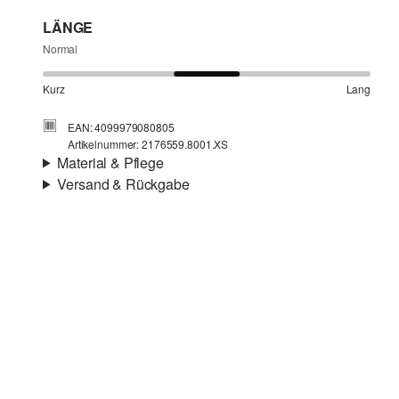
LÄNGE
Normal
Kurz
Lang
EAN: 4099979080805
Artikelnummer: 2176559.8001.XS
Material & Pflege
Versand & Rückgabe
Stoff:
Webware
Versandinfortmationen
Futter:
Webware
Deine Bestellung wird innerhalb von 4–5 Werktagen per
SwissPost versendet. Für eine Standardlieferung betragen
die Versandkosten 4,00 CHF
Rückgabe
Du kannst deine Artikel innerhalb von 14 Tagen kostenlos
Chlorbleiche nicht möglich
an uns zurücksenden. Wir übernehmen die