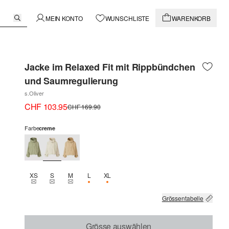
MEIN KONTO
WUNSCHLISTE
WARENKORB
Jacke im Relaxed Fit mit Rippbündchen
und Saumregulierung
s.Oliver
CHF 103.95
CHF 169.90
Farbe
creme
XS
S
M
L
XL
THIS SIZE IS CURRENTLY OUT OF STOCK
THIS SIZE IS CURRENTLY OUT OF STOCK
THIS SIZE IS CURRENTLY OUT OF STOCK
NUR 2 VERFÜGBAR
NUR 3 VERFÜGBAR
Grössentabelle
Grösse auswählen