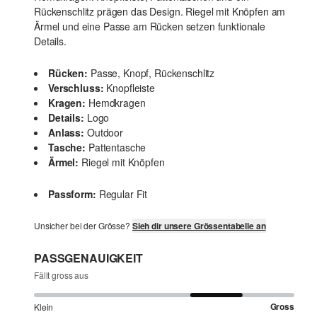
Rückenschlitz prägen das Design. Riegel mit Knöpfen am
Ärmel und eine Passe am Rücken setzen funktionale
Details.
Rücken:
Passe, Knopf, Rückenschlitz
Verschluss:
Knopfleiste
Kragen:
Hemdkragen
Details:
Logo
Anlass:
Outdoor
Tasche:
Pattentasche
Ärmel:
Riegel mit Knöpfen
Passform:
Regular Fit
Unsicher bei der Grösse?
Sieh dir unsere Grössentabelle an
PASSGENAUIGKEIT
Fällt gross aus
Gross
Klein