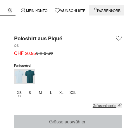
MEIN KONTO
WUNSCHLISTE
WARENKORB
Poloshirt aus Piqué
QS
CHF 20.95
CHF 24.90
Farbe
petrol
XS
S
M
L
XL
XXL
THIS SIZE IS CURRENTLY OUT OF STOCK
Grössentabelle
Grösse auswählen