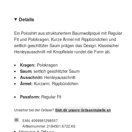
Details
Ein Poloshirt aus strukturiertem Baumwollpiqué mit Regular
Fit und Polokragen. Kurze Ärmel mit Rippbündchen und
seitlich geschlitzter Saum prägen das Design. Klassischer
Henleyausschnitt mit Knopfleiste rundet die Form ab.
Kragen:
Polokragen
Saum:
seitlich geschlitzter Saum
Ausschnitt:
Henleyausschnitt
Ärmel:
Kurzarm, Rippbündchen
Passform:
Regular Fit
Unsicher bei der Grösse?
Sieh dir unsere Grössentabelle an
EAN: 4099981298557
Artikelnummer: 2184501.6722.XS