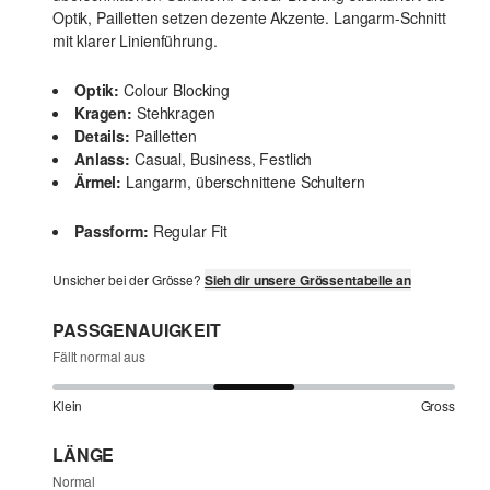
Optik, Pailletten setzen dezente Akzente. Langarm-Schnitt
mit klarer Linienführung.
Optik:
Colour Blocking
Kragen:
Stehkragen
Details:
Pailletten
Anlass:
Casual, Business, Festlich
Ärmel:
Langarm, überschnittene Schultern
Passform:
Regular Fit
Unsicher bei der Grösse?
Sieh dir unsere Grössentabelle an
PASSGENAUIGKEIT
Fällt normal aus
Klein
Gross
LÄNGE
Normal