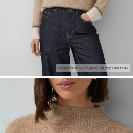
Das Model ist 176 cm gross und trägt Grösse 36.