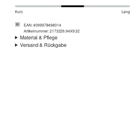
Kurz
Lang
EAN: 4099978498014
Artikelnummer: 2173226.94X9.32
Material & Pflege
Versand & Rückgabe
Stoff:
Strick
Versandinfortmationen
Eigenschaft:
leicht
Material:
Alpakamix
Deine Bestellung wird innerhalb von 4–5 Werktagen per
SwissPost versendet. Für eine Standardlieferung betragen
die Versandkosten 4,00 CHF
Rückgabe
Du kannst deine Artikel innerhalb von 14 Tagen kostenlos
Chlorbleiche nicht möglich
an uns zurücksenden. Wir übernehmen die
Nicht für den Trockner geeignet
Rücksendekosten.
Nicht heiß bügeln
Wenn du unsere s.Oliver Card besitzt, kannst du Artikel
Keine chemische Reinigung möglich