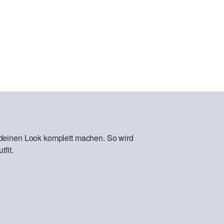
 deinen Look komplett machen. So wird
fit.