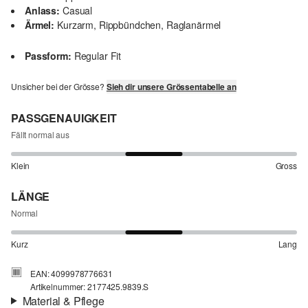
Anlass:
Casual
Ärmel:
Kurzarm, Rippbündchen, Raglanärmel
Passform:
Regular Fit
Unsicher bei der Grösse?
Sieh dir unsere Grössentabelle an
PASSGENAUIGKEIT
Fällt normal aus
Klein
Gross
LÄNGE
Normal
Kurz
Lang
EAN: 4099978776631
Artikelnummer: 2177425.9839.S
Material & Pflege