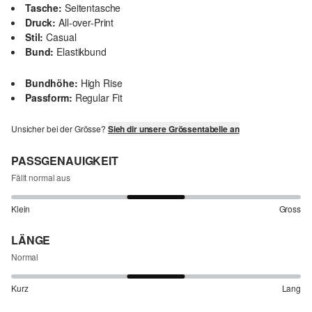
Tasche:
Seitentasche
Druck:
All-over-Print
Stil:
Casual
Bund:
Elastikbund
Bundhöhe:
High Rise
Passform:
Regular Fit
Unsicher bei der Grösse?
Sieh dir unsere Grössentabelle an
PASSGENAUIGKEIT
Fällt normal aus
Klein
Gross
LÄNGE
Normal
Kurz
Lang