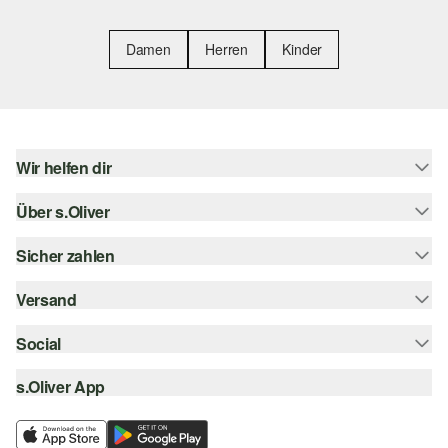
Damen
Herren
Kinder
Wir helfen dir
Über s.Oliver
Hilfe & FAQ
Größenberatung
Sicher zahlen
Newsletter
Rückgabe
s.Oliver Card
Versand
Rechnung
Top-Kategorien
s.Oliver Group
Kreditkarte
Social
Sendungsverfolgung
Career
PayPal
SwissPost
s.Oliver App
instagram
Wunschliste
TWINT
PickPost
facebook
Nachhaltigkeit
Klarna
My Post 24