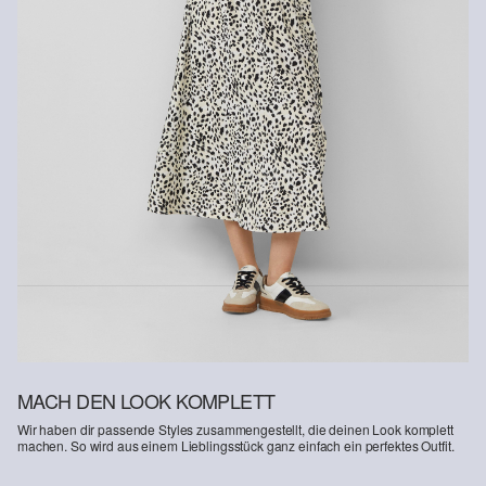
Im Bereich nachhaltig zertifizierter Fasern engagieren wir uns für
Naturfasern aus erneuerbaren Quellen. Ihre Rohstoffe sind
ressourcenschonend angebaut.
Verantwortungsvollere Viskose: Dieses Produkt enthält
verantwortungsvollere Viskose. Für die Produktion wird
ausschliesslich Holz aus zertifizierter Forstwirtschaft verwendet. Im
Herstellungsprozess werden sowohl der Wasserverbrauch als
auch die Treibhausgasemissionen im Vergleich zu anderen nicht
zertifizierten Naturfasern stark reduziert.
MACH DEN LOOK KOMPLETT
Wir haben dir passende Styles zusammengestellt, die deinen Look komplett
machen. So wird aus einem Lieblingsstück ganz einfach ein perfektes Outfit.