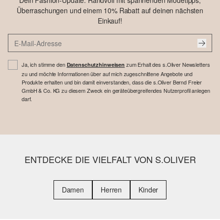
Dein Fashion-Update: Randvoll mit spannenden Modetipps,
Überraschungen und einem 10% Rabatt auf deinen nächsten
Einkauf!
Ja, ich stimme den
zum Erhalt des s.Oliver Newsletters
Datenschutzhinweisen
zu und möchte Informationen über auf mich zugeschnittene Angebote und
Produkte erhalten und bin damit einverstanden, dass die s.Oliver Bernd Freier
GmbH & Co. KG zu diesem Zweck ein geräteübergreifendes Nutzerprofil anlegen
darf.
ENTDECKE DIE VIELFALT VON S.OLIVER
Damen
Herren
Kinder