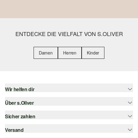
ENTDECKE DIE VIELFALT VON S.OLIVER
Damen
Herren
Kinder
Wir helfen dir
Über s.Oliver
Hilfe & FAQ
Größenberatung
Sicher zahlen
Newsletter
Rückgabe
s.Oliver Card
Versand
Rechnung
Top-Kategorien
s.Oliver Group