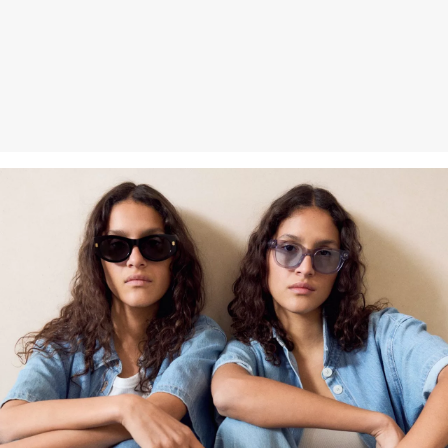
Naturfasern aus erneuerbaren Quellen. Ihre Rohstoffe sind
ressourcenschonend angebaut.
Verantwortungsvollere Viskose: Dieses Produkt enthält
verantwortungsvollere Viskose. Für die Produktion wird
ausschliesslich Holz aus zertifizierter Forstwirtschaft verwendet. Im
Herstellungsprozess werden sowohl der Wasserverbrauch als
auch die Treibhausgasemissionen im Vergleich zu anderen nicht
zertifizierten Naturfasern stark reduziert.