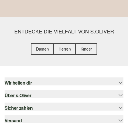
ENTDECKE DIE VIELFALT VON S.OLIVER
Damen
Herren
Kinder
Wir helfen dir
Über s.Oliver
Hilfe & FAQ
Größenberatung
Sicher zahlen
Newsletter
Rückgabe
s.Oliver Card
Versand
Rechnung
Top-Kategorien
s.Oliver Group