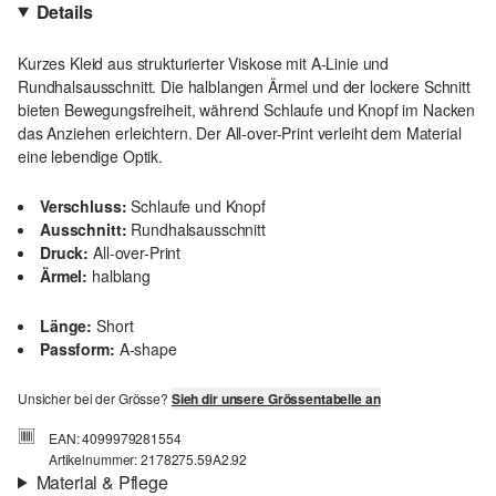
Details
Kurzes Kleid aus strukturierter Viskose mit A-Linie und
Rundhalsausschnitt. Die halblangen Ärmel und der lockere Schnitt
bieten Bewegungsfreiheit, während Schlaufe und Knopf im Nacken
das Anziehen erleichtern. Der All-over-Print verleiht dem Material
eine lebendige Optik.
Verschluss:
Schlaufe und Knopf
Ausschnitt:
Rundhalsausschnitt
Druck:
All-over-Print
Ärmel:
halblang
Länge:
Short
Passform:
A-shape
Unsicher bei der Grösse?
Sieh dir unsere Grössentabelle an
EAN: 4099979281554
Artikelnummer: 2178275.59A2.92
Material & Pflege