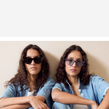
Naturfasern aus erneuerbaren Quellen. Ihre Rohstoffe sind
ressourcenschonend angebaut.
Verantwortungsvollere Viskose: Dieses Produkt enthält
verantwortungsvollere Viskose. Für die Produktion wird
ausschliesslich Holz aus zertifizierter Forstwirtschaft verwendet. Im
Herstellungsprozess werden sowohl der Wasserverbrauch als
auch die Treibhausgasemissionen im Vergleich zu anderen nicht
zertifizierten Naturfasern stark reduziert.