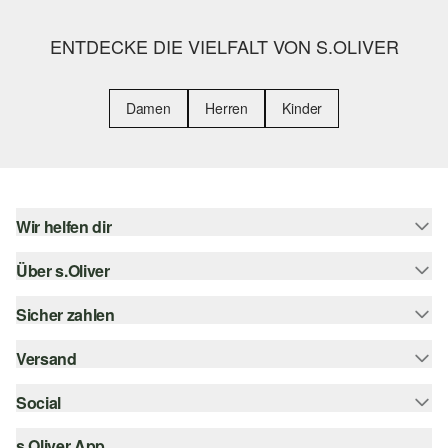
ENTDECKE DIE VIELFALT VON S.OLIVER
Damen
Herren
Kinder
Wir helfen dir
Über s.Oliver
Hilfe & FAQ
Größenberatung
Sicher zahlen
Newsletter
Rückgabe
s.Oliver Card
Versand
Rechnung
Top-Kategorien
s.Oliver Group
Kreditkarte
Social
Sendungsverfolgung
Career
PayPal
SwissPost
s.Oliver App
instagram