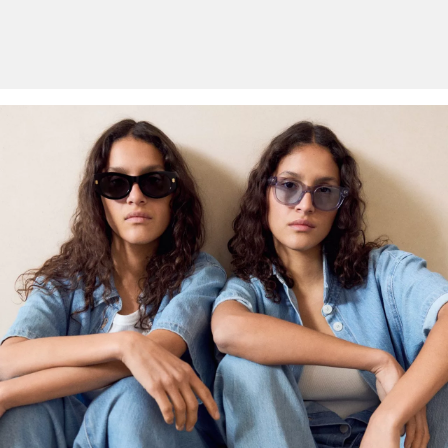
Verantwortungsvollere Viskose: Dieses Produkt enthält
verantwortungsvollere Viskose. Für die Produktion wird
ausschliesslich Holz aus zertifizierter Forstwirtschaft verwendet. Im
Herstellungsprozess werden sowohl der Wasserverbrauch als
auch die Treibhausgasemissionen im Vergleich zu anderen nicht
zertifizierten Naturfasern stark reduziert.