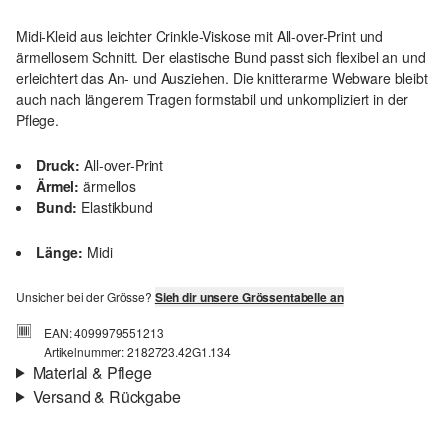
Midi-Kleid aus leichter Crinkle-Viskose mit All-over-Print und
ärmellosem Schnitt. Der elastische Bund passt sich flexibel an und
erleichtert das An- und Ausziehen. Die knitterarme Webware bleibt
auch nach längerem Tragen formstabil und unkompliziert in der
Pflege.
Druck:
All-over-Print
Ärmel:
ärmellos
Bund:
Elastikbund
Länge:
Midi
Unsicher bei der Grösse?
Sieh dir unsere Grössentabelle an
EAN: 4099979551213
Artikelnummer: 2182723.42G1.134
Material & Pflege
Versand & Rückgabe
Stoff:
Webware
Versandinfortmationen
Eigenschaft:
knitterig