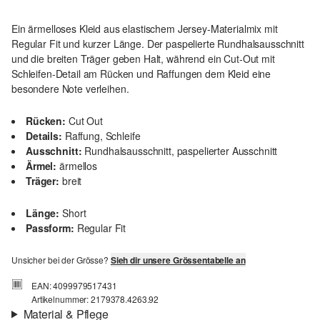
Ein ärmelloses Kleid aus elastischem Jersey-Materialmix mit
Regular Fit und kurzer Länge. Der paspelierte Rundhalsausschnitt
und die breiten Träger geben Halt, während ein Cut-Out mit
Schleifen-Detail am Rücken und Raffungen dem Kleid eine
besondere Note verleihen.
Rücken:
Cut Out
Details:
Raffung, Schleife
Ausschnitt:
Rundhalsausschnitt, paspelierter Ausschnitt
Ärmel:
ärmellos
Träger:
breit
Länge:
Short
Passform:
Regular Fit
Unsicher bei der Grösse?
Sieh dir unsere Grössentabelle an
EAN: 4099979517431
Artikelnummer: 2179378.4263.92
Material & Pflege