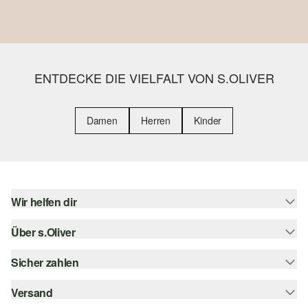
ENTDECKE DIE VIELFALT VON S.OLIVER
Damen
Herren
Kinder
Wir helfen dir
Über s.Oliver
Hilfe & FAQ
Größenberatung
Sicher zahlen
Newsletter
Rückgabe
s.Oliver Card
Versand
Rechnung
Top-Kategorien