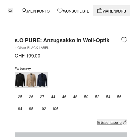
MEIN KONTO
WUNSCHLISTE
WARENKORB
s.O PURE: Anzugsakko in Woll-Optik
s.Oliver BLACK LABEL
CHF 199.00
Farbe
navy
25
26
27
44
46
48
50
52
54
56
94
98
102
106
Grössentabelle