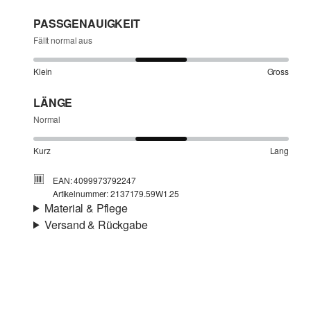
PASSGENAUIGKEIT
Fällt normal aus
Klein
Gross
LÄNGE
Normal
Kurz
Lang
EAN: 4099973792247
Artikelnummer: 2137179.59W1.25
Material & Pflege
Versand & Rückgabe
Eigenschaft:
leicht elastisch
Versandinfortmationen
Futter:
voll gefüttert
Deine Bestellung wird innerhalb von 4–5 Werktagen per
SwissPost versendet. Für eine Standardlieferung betragen
die Versandkosten 4,00 CHF