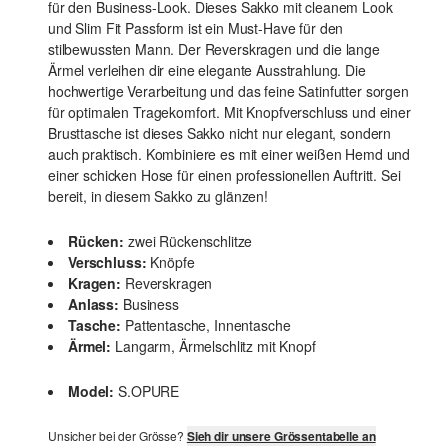
für den Business-Look. Dieses Sakko mit cleanem Look
und Slim Fit Passform ist ein Must-Have für den
stilbewussten Mann. Der Reverskragen und die lange
Ärmel verleihen dir eine elegante Ausstrahlung. Die
hochwertige Verarbeitung und das feine Satinfutter sorgen
für optimalen Tragekomfort. Mit Knopfverschluss und einer
Brusttasche ist dieses Sakko nicht nur elegant, sondern
auch praktisch. Kombiniere es mit einer weißen Hemd und
einer schicken Hose für einen professionellen Auftritt. Sei
bereit, in diesem Sakko zu glänzen!
Rücken:
zwei Rückenschlitze
Verschluss:
Knöpfe
Kragen:
Reverskragen
Anlass:
Business
Tasche:
Pattentasche, Innentasche
Ärmel:
Langarm, Ärmelschlitz mit Knopf
Model:
S.OPURE
Unsicher bei der Grösse?
Sieh dir unsere Grössentabelle an