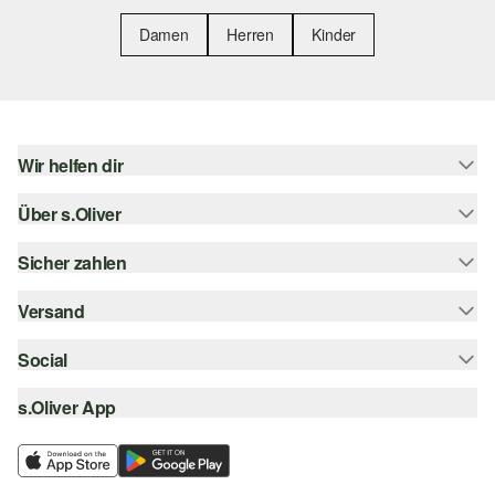
Damen
Herren
Kinder
Wir helfen dir
Über s.Oliver
Hilfe & FAQ
Größenberatung
Sicher zahlen
Newsletter
Rückgabe
s.Oliver Card
Versand
Rechnung
Top-Kategorien
s.Oliver Group
Kreditkarte
Social
Sendungsverfolgung
Career
PayPal
SwissPost
s.Oliver App
instagram
Wunschliste
TWINT
PickPost
facebook
Nachhaltigkeit
Klarna
My Post 24
pinterest
Storefinder