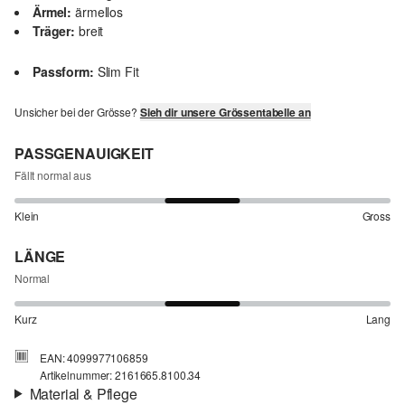
Ärmel:
ärmellos
Träger:
breit
Passform:
Slim Fit
Unsicher bei der Grösse?
Sieh dir unsere Grössentabelle an
PASSGENAUIGKEIT
Fällt normal aus
Klein
Gross
LÄNGE
Normal
Kurz
Lang
EAN: 4099977106859
Artikelnummer: 2161665.8100.34
Material & Pflege