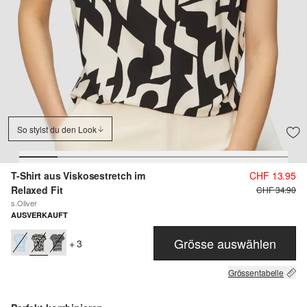
So stylst du den Look
T-Shirt aus Viskosestretch im
CHF 13.95
Relaxed Fit
CHF 34.90
s.Oliver
AUSVERKAUFT
Grösse auswählen
+ 3
Grössentabelle