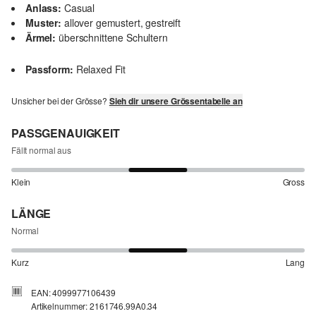
Anlass:
Casual
Muster:
allover gemustert, gestreift
Ärmel:
überschnittene Schultern
Passform:
Relaxed Fit
Unsicher bei der Grösse?
Sieh dir unsere Grössentabelle an
PASSGENAUIGKEIT
Fällt normal aus
Klein
Gross
LÄNGE
Normal
Kurz
Lang
EAN: 4099977106439
Artikelnummer: 2161746.99A0.34