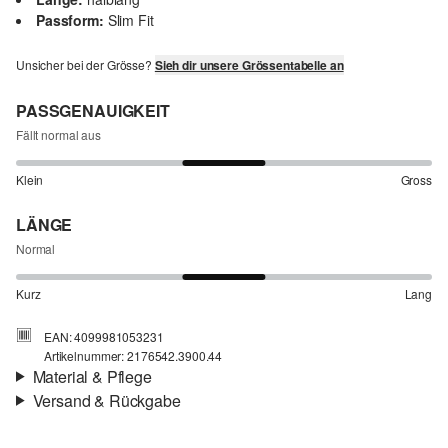
Passform:
Slim Fit
Unsicher bei der Grösse?
Sieh dir unsere Grössentabelle an
PASSGENAUIGKEIT
Fällt normal aus
Klein
Gross
LÄNGE
Normal
Kurz
Lang
EAN: 4099981053231
Artikelnummer: 2176542.3900.44
Material & Pflege
Versand & Rückgabe
Stoff:
Rippware
Versandinfortmationen
Eigenschaft:
weich, elastisch