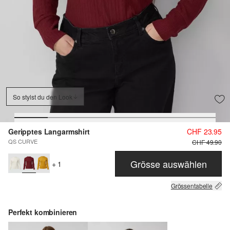
So stylst du den Look
Geripptes Langarmshirt
CHF 23.95
QS CURVE
CHF 49.90
Grösse auswählen
+ 1
Grössentabelle
Perfekt kombinieren