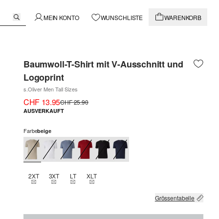
MEIN KONTO
WUNSCHLISTE
WARENKORB
Baumwoll-T-Shirt mit V-Ausschnitt und
Logoprint
s.Oliver Men Tall Sizes
CHF 13.95
CHF 25.90
AUSVERKAUFT
Farbe
beige
2XT
3XT
LT
XLT
THIS SIZE IS CURRENTLY OUT OF STOCK
THIS SIZE IS CURRENTLY OUT OF STOCK
THIS SIZE IS CURRENTLY OUT OF STOCK
THIS SIZE IS CURRENTLY OUT OF STOCK
Grössentabelle