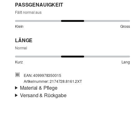
PASSGENAUIGKEIT
Fällt normal aus
Klein
Gross
LÄNGE
Normal
Kurz
Lang
EAN: 4099978350015
Artikelnummer: 2174728.8161.2XT
Material & Pflege
Versand & Rückgabe
Stoff:
Jersey
Versandinfortmationen
Material:
Baumwolle
Deine Bestellung wird innerhalb von 4–5 Werktagen per
SwissPost versendet. Für eine Standardlieferung betragen
die Versandkosten 4,00 CHF