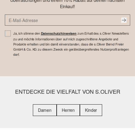
Überraschungen und einem 10% Rabatt auf deinen nächsten
Einkauf!
Ja, ich stimme den
zum Erhalt des s.Oliver Newsletters
Datenschutzhinweisen
zu und möchte Informationen über auf mich zugeschnittene Angebote und
Produkte erhalten und bin damit einverstanden, dass die s.Oliver Bernd Freier
GmbH & Co. KG zu diesem Zweck ein geräteübergreifendes Nutzerprofil anlegen
darf.
ENTDECKE DIE VIELFALT VON S.OLIVER
Damen
Herren
Kinder