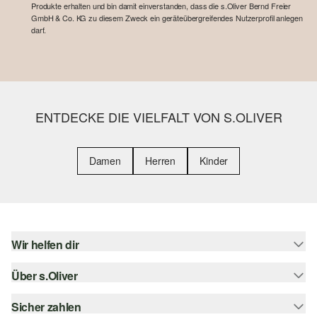
Produkte erhalten und bin damit einverstanden, dass die s.Oliver Bernd Freier
GmbH & Co. KG zu diesem Zweck ein geräteübergreifendes Nutzerprofil anlegen
darf.
ENTDECKE DIE VIELFALT VON S.OLIVER
Damen
Herren
Kinder
Wir helfen dir
Über s.Oliver
Hilfe & FAQ
Größenberatung
Sicher zahlen
Newsletter