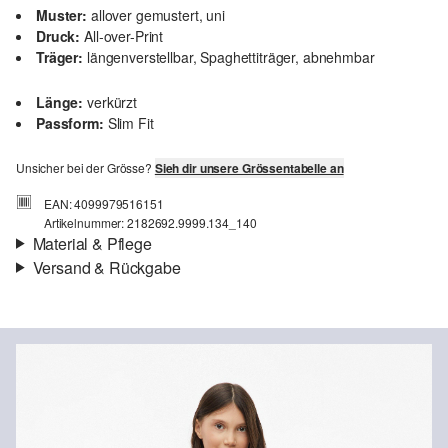
Muster:
allover gemustert, uni
Druck:
All-over-Print
Träger:
längenverstellbar, Spaghettiträger, abnehmbar
Länge:
verkürzt
Passform:
Slim Fit
Unsicher bei der Grösse?
Sieh dir unsere Grössentabelle an
EAN: 4099979516151
Artikelnummer: 2182692.9999.134_140
Material & Pflege
Versand & Rückgabe
Stoff:
Jersey
Versandinfortmationen
Material:
Baumwolle
Deine Bestellung wird innerhalb von 4–5 Werktagen per SwissPost
versendet. Für eine Standardlieferung betragen die Versandkosten
4,00 CHF
Rückgabe