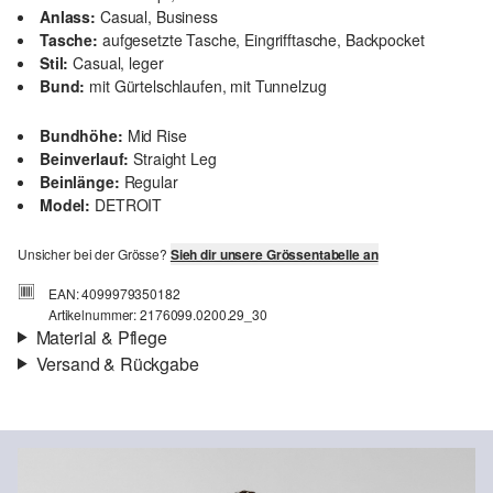
Anlass:
Casual, Business
Tasche:
aufgesetzte Tasche, Eingrifftasche, Backpocket
Stil:
Casual, leger
Bund:
mit Gürtelschlaufen, mit Tunnelzug
Bundhöhe:
Mid Rise
Beinverlauf:
Straight Leg
Beinlänge:
Regular
Model:
DETROIT
Unsicher bei der Grösse?
Sieh dir unsere Grössentabelle an
EAN: 4099979350182
Artikelnummer: 2176099.0200.29_30
Material & Pflege
Versand & Rückgabe
Stoff:
Webware
Versandinfortmationen
Eigenschaft:
weich, elastisch
Futter:
Baumwollfutter
Deine Bestellung wird innerhalb von 4–5 Werktagen per SwissPost
Material:
Leinenmix
versendet. Für eine Standardlieferung betragen die Versandkosten