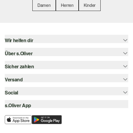
Damen
Herren
Kinder
Wir helfen dir
Über s.Oliver
Hilfe & FAQ
Größenberatung
Sicher zahlen
Newsletter
Rückgabe
s.Oliver Card
Versand
Rechnung
Top-Kategorien
s.Oliver Group
Kreditkarte
Social
Sendungsverfolgung
Career
PayPal
SwissPost
s.Oliver App
instagram
Wunschliste
TWINT
PickPost
facebook
Nachhaltigkeit
Klarna
My Post 24
pinterest
Storefinder
SSL-Verschlüsselung